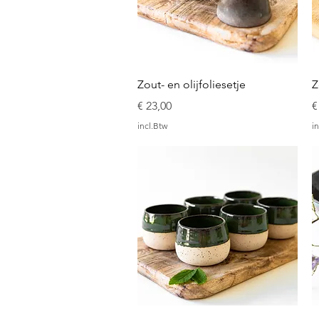
Snel overzicht
Zout- en olijfoliesetje
Z
Prijs
P
€ 23,00
€
incl.Btw
in