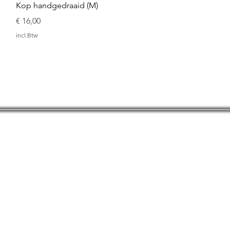
Snel overzicht
Kop handgedraaid (M)
Prijs
€ 16,00
incl.Btw