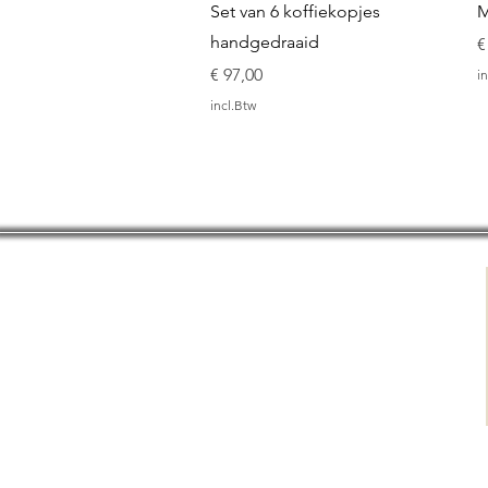
Snel overzicht
Set van 6 koffiekopjes
M
handgedraaid
P
€
Prijs
€ 97,00
in
incl.Btw