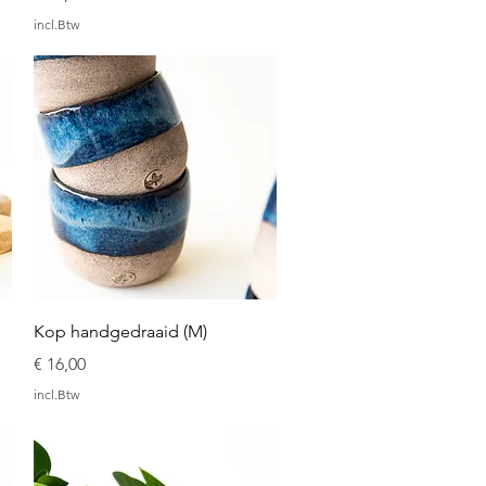
incl.Btw
Snel overzicht
Kop handgedraaid (M)
Prijs
€ 16,00
incl.Btw