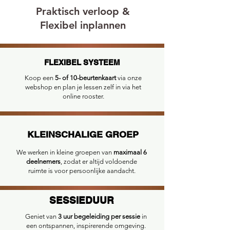
Praktisch verloop &
Flexibel inplannen
FLEXIBEL SYSTEEM
FLEXIBEL SYSTEEM
Koop een
5- of 10-beurtenkaart
via onze
webshop en plan je lessen zelf in via het
online rooster.
KLEINSCHALIGE GROEP
KLEINSCHALIGE GROEP
We werken in kleine groepen van
maximaal 6
deelnemers
, zodat er altijd voldoende
ruimte is voor persoonlijke aandacht.
SESSIEDUUR
SESSIEDUUR
Geniet van
3 uur begeleiding per sessie
in
een ontspannen, inspirerende omgeving.