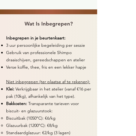
Wat Is Inbegrepen?
Inbegrepen in je beurtenkaart:
3 uur persoonlijke begeleiding per sessie
Gebruik van professionele Shimpo
draaischijven, gereedschappen en atelier
Verse koffie, thee, fris en een lekker hapje
Niet inbegrepen (ter plaatse af te rekenen):
Klei:
Verkrijgbaar in het atelier (vanaf €16 per
pak (10kg), afhankelijk van het type).
Bakkosten:
Transparante tarieven voor
biscuit- en glazuurstook:
Biscuitbak (1050°C): €6/kg​
Glazuurbak (1200°C): €8/kg
Standaardglazuur: €2/kg (3 lagen)