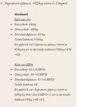
Signature glazuur +€2/kg extra (>3 lagen)
Voorbeeld
K
om van 1kg
Biscuitbak: €6/kg​
Glazuurbak : €8/kg
Standaardglazuur: €2/kg
Totale bakkost: €16/kg
Bij gebruik van Signature glazuur komt er
€2/kg​ bij en is de totale bakkost €18/kg (=€16
+€2)
K
om van 500gr
Biscuitbak: €3 (=0.500*6)
Glazuurbak : €4 (
=
0.500*8
)
Standaardglazuur: €1 (
=
0.500*2
)
Totale bakkost: €8
Bij gebruik van Signature glazuur komt er
€2/kg​ bij (hier dus 0.500*2=1) en is de totale
bakkost €9/kg (=€8 +€1)