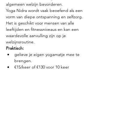
algemeen welzijn bevorderen.
Yoga Nidra wordt vaak beoefend als een 
vorm van diepe ontspanning en zelfzorg. 
Het is geschikt voor mensen van alle 
leeftijden en fitnessniveaus en kan een 
waardevolle aanvulling zijn op je 
welzijnsroutine.
Praktisch:
gelieve je eigen yogamatje mee te 
brengen.
€15/keer of €130 voor 10 keer
Meer weergeven
Inschrijven voor de nieuwsbrief