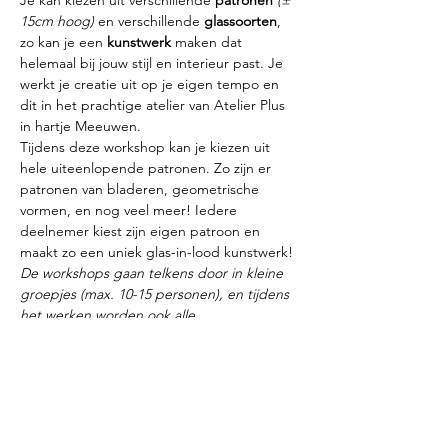
Je kan kiezen uit verschillende 
patronen
(± 
15cm hoog)
 en verschillende 
glassoorten
, 
zo kan je een 
kunstwerk
 maken dat 
helemaal bij jouw stijl en interieur past. Je 
werkt je creatie uit op je eigen tempo en 
dit in het prachtige atelier van Atelier Plus 
in hartje Meeuwen.
Tijdens deze workshop kan je kiezen uit 
hele uiteenlopende patronen. Zo zijn er 
patronen van bladeren, geometrische 
vormen, en nog veel meer! Iedere 
deelnemer kiest zijn eigen patroon en 
maakt zo een uniek glas-in-lood kunstwerk!
De workshops gaan telkens door in kleine 
groepjes (max. 10-15 personen), en tijdens 
het werken worden ook alle 
veiligheidsmaatregelen in acht…
Meer weergeven