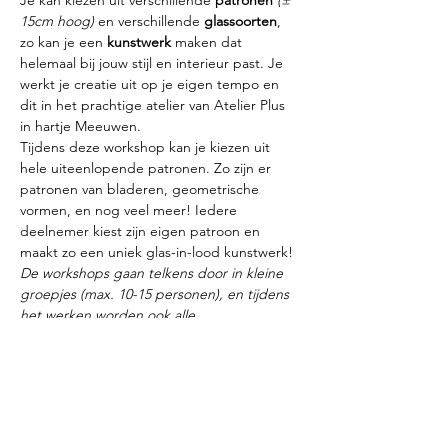
Je kan kiezen uit verschillende 
patronen
(± 
15cm hoog)
 en verschillende 
glassoorten
, 
zo kan je een 
kunstwerk
 maken dat 
helemaal bij jouw stijl en interieur past. Je 
werkt je creatie uit op je eigen tempo en 
dit in het prachtige atelier van Atelier Plus 
in hartje Meeuwen.
Tijdens deze workshop kan je kiezen uit 
hele uiteenlopende patronen. Zo zijn er 
patronen van bladeren, geometrische 
vormen, en nog veel meer! Iedere 
deelnemer kiest zijn eigen patroon en 
maakt zo een uniek glas-in-lood kunstwerk!
De workshops gaan telkens door in kleine 
groepjes (max. 10-15 personen), en tijdens 
het werken worden ook alle 
veiligheidsmaatregelen in acht…
Meer weergeven