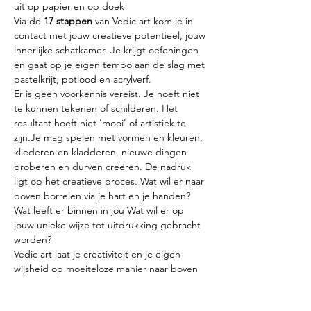
uit op papier en op doek!
Via de 
17 stappen
 van Vedic art kom je in 
contact met jouw creatieve potentieel, jouw 
innerlijke schatkamer. Je krijgt oefeningen 
en gaat op je eigen tempo aan de slag met 
pastelkrijt, potlood en acrylverf.
Er is geen voorkennis vereist. Je hoeft niet 
te kunnen tekenen of schilderen. Het 
resultaat hoeft niet 'mooi' of artistiek te 
zijn.Je mag spelen met vormen en kleuren, 
kliederen en kladderen, nieuwe dingen 
proberen en durven creëren. De nadruk 
ligt op het creatieve proces. Wat wil er naar 
boven borrelen via je hart en je handen? 
Wat leeft er binnen in jou Wat wil er op 
jouw unieke wijze tot uitdrukking gebracht 
worden?
Vedic art laat je creativiteit en je eigen-
wijsheid op moeiteloze manier naar boven 
borrelen.
Praktische gegevens: