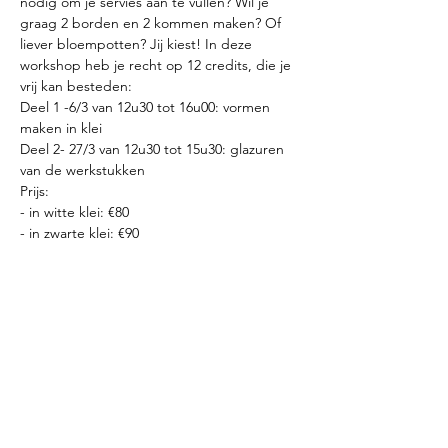
nodig om je servies aan te vullen? Wil je 
graag 2 borden en 2 kommen maken? Of 
liever bloempotten? Jij kiest! In deze 
workshop heb je recht op 12 credits, die je 
vrij kan besteden:
Deel 1 -6/3 van 12u30 tot 16u00: vormen 
maken in klei
Deel 2- 27/3 van 12u30 tot 15u30: glazuren 
van de werkstukken
Prijs:
- in witte klei: €80
- in zwarte klei: €90
Meer weergeven
Inschrijven voor de nieuwsbrief