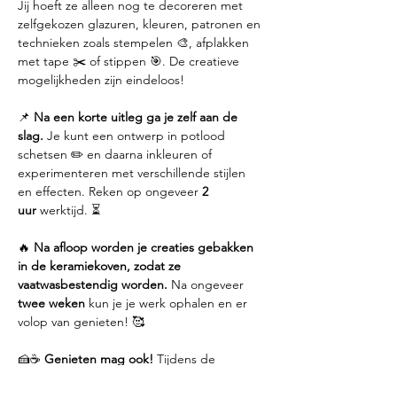
Jij hoeft ze alleen nog te decoreren met 
zelfgekozen glazuren, kleuren, patronen en 
technieken zoals stempelen 🎨, afplakken 
met tape ✂️ of stippen 🎯. De creatieve 
mogelijkheden zijn eindeloos!
📌 
Na een korte uitleg ga je zelf aan de 
slag.
 Je kunt een ontwerp in potlood 
schetsen ✏️ en daarna inkleuren of 
experimenteren met verschillende stijlen 
en effecten. Reken op ongeveer 
2 
uur
 werktijd. ⏳
🔥 
Na afloop worden je creaties gebakken 
in de keramiekoven, zodat ze 
vaatwasbestendig worden.
 Na ongeveer 
twee weken
 kun je je werk ophalen en er 
volop van genieten! 🥰
🍰☕ 
Genieten mag ook!
 Tijdens de 
workshop voorzien we heerlijke 
koffie en 
gebak
, zodat je in alle rust…