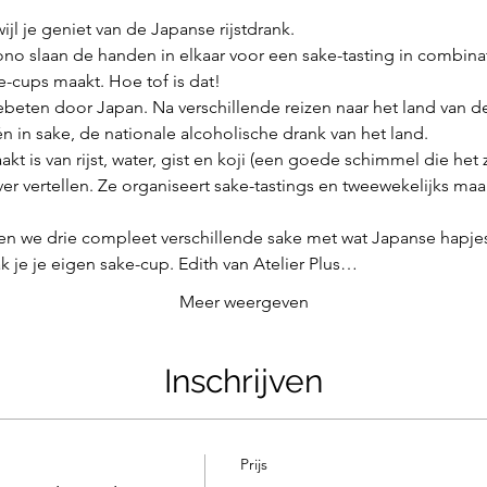
jl je geniet van de Japanse rijstdrank. 
ono slaan de handen in elkaar voor een sake-tasting in combin
ke-cups maakt. Hoe tof is dat!
ebeten door Japan. Na verschillende reizen naar het land van de
n in sake, de nationale alcoholische drank van het land. 
kt is van rijst, water, gist en koji (een goede schimmel die het z
over vertellen. Ze organiseert sake-tastings en tweewekelijks ma
n we drie compleet verschillende sake met wat Japanse hapjes 
k je je eigen sake-cup. Edith van Atelier Plus…
Meer weergeven
Inschrijven
Prijs