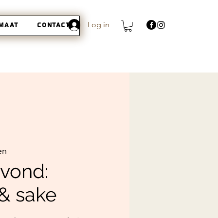
Log in
 maat
Contact
en
vond:
& sake