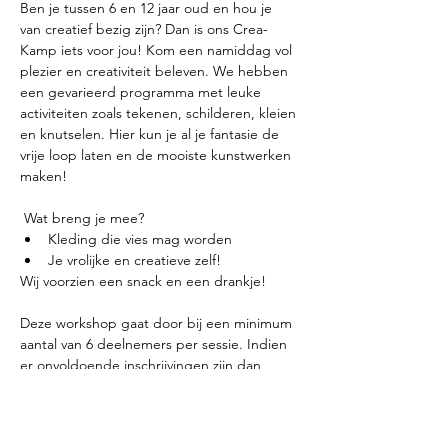
Ben je tussen 6 en 12 jaar oud en hou je 
van creatief bezig zijn? Dan is ons Crea-
Kamp iets voor jou! Kom een namiddag vol 
plezier en creativiteit beleven. We hebben 
een gevarieerd programma met leuke 
activiteiten zoals tekenen, schilderen, kleien 
en knutselen. Hier kun je al je fantasie de 
vrije loop laten en de mooiste kunstwerken 
maken!
 Wat breng je mee? 
Kleding die vies mag worden
Je vrolijke en creatieve zelf!
Wij voorzien een snack en een drankje!
Deze workshop gaat door bij een minimum 
aantal van 6 deelnemers per sessie. Indien 
er onvoldoende inschrijvingen zijn dan 
betalen wij je inschrijvingsgeld terug.
Meer weergeven