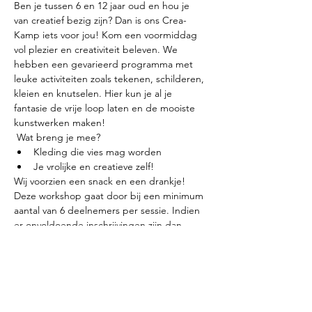
Ben je tussen 6 en 12 jaar oud en hou je 
van creatief bezig zijn? Dan is ons Crea-
Kamp iets voor jou! Kom een voormiddag 
vol plezier en creativiteit beleven. We 
hebben een gevarieerd programma met 
leuke activiteiten zoals tekenen, schilderen, 
kleien en knutselen. Hier kun je al je 
fantasie de vrije loop laten en de mooiste 
kunstwerken maken!
 Wat breng je mee? 
Kleding die vies mag worden
Je vrolijke en creatieve zelf!
Wij voorzien een snack en een drankje!
Deze workshop gaat door bij een minimum 
aantal van 6 deelnemers per sessie. Indien 
er onvoldoende inschrijvingen zijn dan 
betalen wij je inschrijvingsgeld terug.
Meer weergeven