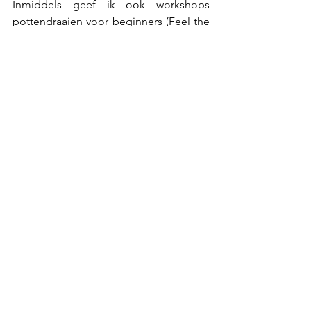
Inmiddels geef ik ook workshops 
pottendraaien voor beginners (Feel the 
wheel) en werk ik regelmatig op 
bestelling. Als echte levensgenieter 
word ik blij van gastronomisch eten 
geserveerd op mooie bordjes. Hoe 
leuk is het dat ik deze borden nu zelf 
mag ontwerpen voor restaurateurs!
Nu sinds kort ook mijn webshop online 
staat hoop ik nog meer mensen te 
kunnen bereiken en inspireren.
Wordt vervolgd dus!