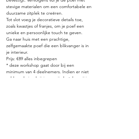
bevestigt. Vervolgens vul je de poef met 
stevige materialen om een comfortabele en 
duurzame zitplek te creëren.
Tot slot voeg je decoratieve details toe, 
zoals kwastjes of franjes, om je poef een 
unieke en persoonlijke touch te geven.
Ga naar huis met een prachtige, 
zelfgemaakte poef die een blikvanger is in 
je interieur.
Prijs: €89 alles inbegrepen
* deze workshop gaat door bij een 
minimum van 4 deelnemers. Indien er niet 
voldoende inschrijvingen zijn betalen wij je 
inschrijvingsgeld terug.