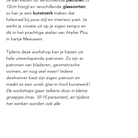
Je kan kiezen uit verschillende 
patronen
(± 
15cm hoog)
 en verschillende 
glassoorten
, 
zo kan je een 
kunstwerk
 maken dat 
helemaal bij jouw stijl en interieur past. Je 
werkt je creatie uit op je eigen tempo en 
dit in het prachtige atelier van Atelier Plus 
in hartje Meeuwen.
Tijdens deze workshop kan je kiezen uit 
hele uiteenlopende patronen. Zo zijn er 
patronen van bladeren, geometrische 
vormen, en nog veel meer! Iedere 
deelnemer kiest zijn eigen patroon en 
maakt zo een uniek glas-in-lood kunstwerk!
De workshops gaan telkens door in kleine 
groepjes (max. 10-15 personen), en tijdens 
het werken worden ook alle 
veiligheidsmaatregelen in acht…
Meer weergeven