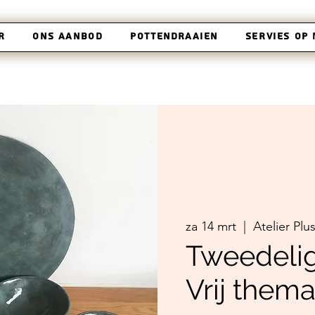
r
Ons aanbod
Pottendraaien
Servies op
za 14 mrt
  |  
Atelier Plu
Tweedeli
Vrij them