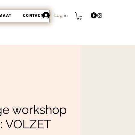
Log in
 maat
Contact
s
ge workshop
a: VOLZET